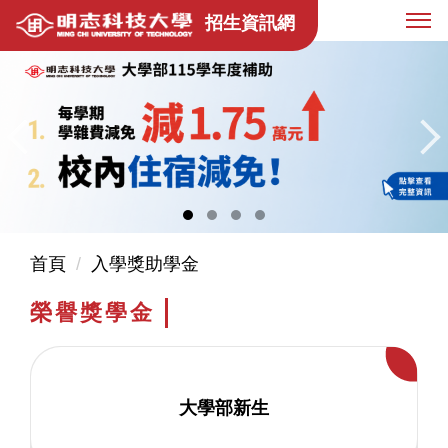
跳
招生資訊網
到
主
要
內
容
區
首頁
入學獎助學金
榮譽獎學金
大學部新生