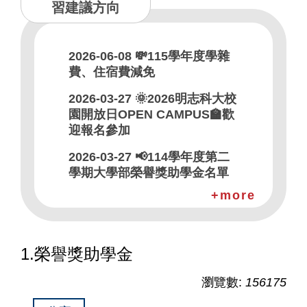
習建議方向
半導體學位學程
數位行銷設計學位學程
2026-06-08
💸115學年度學雜
工業人工智慧學位學程
費、住宿費減免
環資跨領域實務菁英班
2026-03-27
🌞2026明志科大校
園開放日OPEN CAMPUS🏫歡
迎報名參加
2026-03-27
📢114學年度第二
學期大學部榮譽獎助學金名單
more
2026-03-27
📢114學年度第二
學期碩士班榮譽獎助學金名單
(碩一+碩二)
1.榮譽獎助學金
2025-11-07
📢114學年度第一
學期大學部榮譽獎助學金名單
瀏覽數:
156175
(大一)