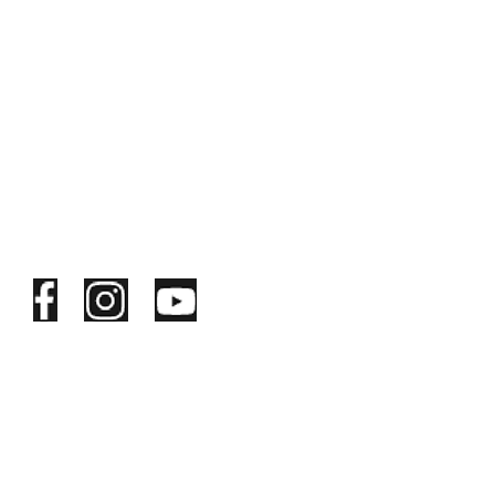
電話 02-2908-9899 #2255
郵件 mcutas@mail.mcut.edu.tw
地址 24301新北市泰山區工專路84號
位置 明志科技大學教學大樓3樓
LINK
榮譽獎助學金
四技部轉學生報名
宿舍&校園環境