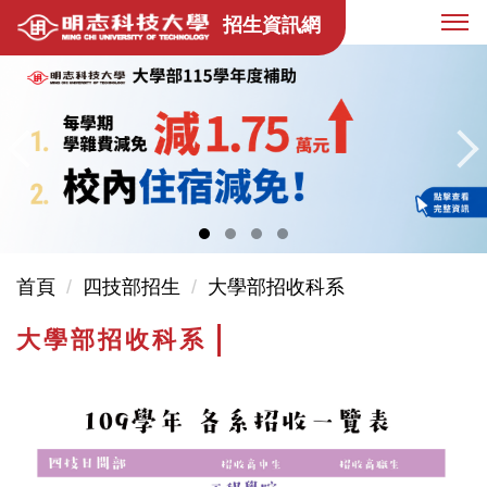
跳
招生資訊網
到
主
要
內
容
區
首頁
四技部招生
大學部招收科系
大學部招收科系