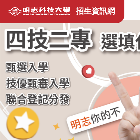
跳
招生資訊網
到
主
要
內
容
區