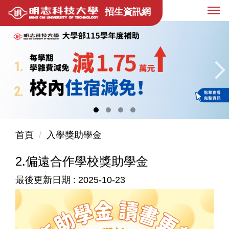
跳
招生資訊網
到
主
要
內
容
區
首頁
入學獎助學金
2.偏遠合作學校獎助學金
最後更新日期 :
2025-10-23