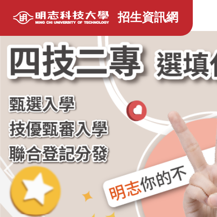
跳
招生資訊網
到
主
要
內
容
區